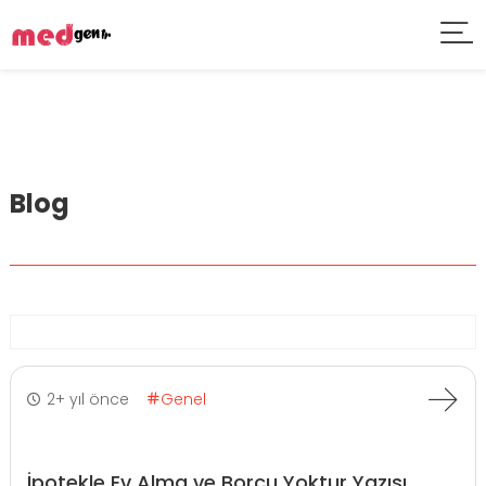
Blog
2+ yıl önce
Genel
İpotekle Ev Alma ve Borcu Yoktur Yazısı