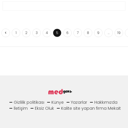
1
2
3
4
5
6
7
8
9
…
19
Gizlilik politikası
Künye
Yazarlar
Hakkımızda
İletişim
Eksiz Oluk
Kalite site yapan firma Mekait