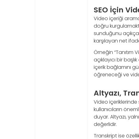
SEO İçin Vid
Video içeriği arama
doğru kurgulamaktır
sunduğunu açıkça bel
karşılayan net ifade
Örneğin “Tanıtım V
açıklayıcı bir başlı
içerik bağlamını gü
öğreneceği ve video
Altyazı, Tran
Video içeriklerinde 
kullanıcıların önem
duyar. Altyazı, yaln
değerlidir.
Transkript ise özel