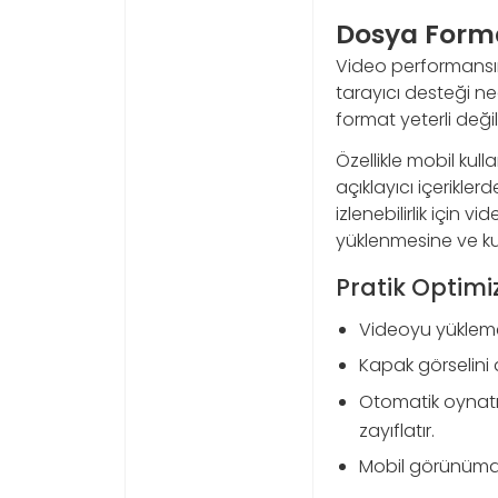
Dosya Forma
Video performansın
tarayıcı desteği ne
format yeterli değild
Özellikle mobil kull
açıklayıcı içerikler
izlenebilirlik için
yüklenmesine ve kull
Pratik Optimi
Videoyu yükleme
Kapak görselini a
Otomatik oynatma
zayıflatır.
Mobil görünümde 