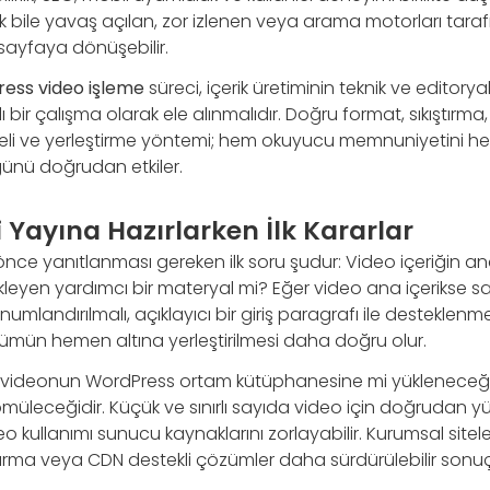
rik bile yavaş açılan, zor izlenen veya arama motorları tar
sayfaya dönüşebilir.
ess video işleme
süreci, içerik üretiminin teknik ve editoryal 
 bir çalışma olarak ele alınmalıdır. Doğru format, sıkıştırma
seli ve yerleştirme yöntemi; hem okuyucu memnuniyetini h
ünü doğrudan etkiler.
i Yayına Hazırlarken İlk Kararlar
ce yanıtlanması gereken ilk soru şudur: Video içeriğin a
leyen yardımcı bir materyal mi? Eğer video ana içerikse s
landırılmalı, açıklayıcı bir giriş paragrafı ile desteklenmel
 bölümün hemen altına yerleştirilmesi daha doğru olur.
rar, videonun WordPress ortam kütüphanesine mi yükleneceği 
üleceğidir. Küçük ve sınırlı sayıda video için doğrudan
 kullanımı sunucu kaynaklarını zorlayabilir. Kurumsal sitele
ırma veya CDN destekli çözümler daha sürdürülebilir sonuç 