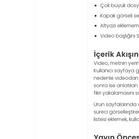
Çok büyük dosya
Kapak görseli s
Altyazı eklemem
Video başlığını 
İçerik Akış
Video, metnin yerin
Kullanıcı sayfaya 
nedenle videodan 
sonra ise anlatıla
fikri yakalamasını s
Ürün sayfalarında v
süreci görselleştir
listesi eklemek, ku
Yayın Öncesi