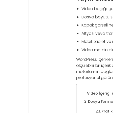
Video başlığı içe
Dosya boyutu sa
Kapak görseli n
Altyazı veya tra
Mobil, tablet v
Video metnin akı
WordPress içerikler
ölçülebilir bir içeri
motorlarının bağlam
profesyonel görünü
Video İçeriği 
Dosya Format
Prati