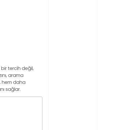
ir tercih değil,
ızını, arama
ar, hem daha
nı sağlar.