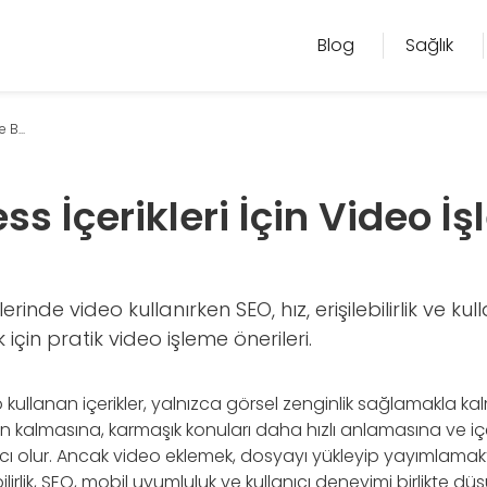
Blog
Sağlık
 B...
s İçerikleri İçin Video İ
rinde video kullanırken SEO, hız, erişilebilirlik ve ku
 için pratik video işleme önerileri.
kullanan içerikler, yalnızca görsel zenginlik sağlamakla kalm
kalmasına, karmaşık konuları daha hızlı anlamasına ve içer
 olur. Ancak video eklemek, dosyayı yükleyip yayımlamakta
ilirlik, SEO, mobil uyumluluk ve kullanıcı deneyimi birlikte d