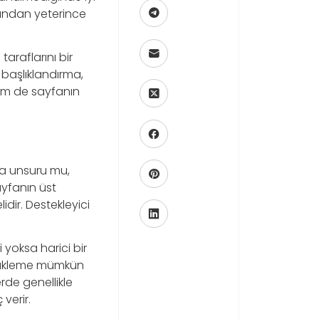
afından yeterince
taraflarını bir
, başlıklandırma,
em de sayfanın
na unsuru mu,
ayfanın üst
idir. Destekleyici
yoksa harici bir
 yükleme mümkün
rde genellikle
verir.