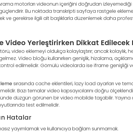
 Arama motorları videonun içeriğini doğrudan izleyemediği 
üçlendirir. Bu noktada transkripti sayfaya rastgele eklemek
 ve gerekirse ilgili alt başlıklarla düzenlemek daha profe
 Video Yerleştirirken Dikkat Edilecek
örü, video eklemeyi oldukça kolaylaştırır; ancak kolaylık, h
lmez. Video bloğu kullanırken genişlik, hizalama, açıklam
ntrol edilmelidir. Gömülü videolarda ise iframe genişliği 
şleme
sırasında cache eklentileri, lazy load ayarları ve te
ilmelidir. Bazı temalar video kapsayıcılarını doğru ölçeklend
de düzgün görünen bir video mobilde taşabilir. Yayın
oyutlarında test edilmelidir.
lan Hatalar
masız yayımlamak ve kullanıcıya bağlam sunmamak.