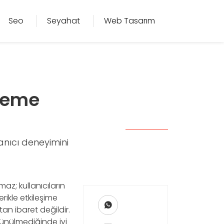
Seo
Seyahat
Web Tasarım
şleme
llanıcı deneyimini
az; kullanıcıların
ikle etkileşime
n ibaret değildir.
üşünülmediğinde iyi