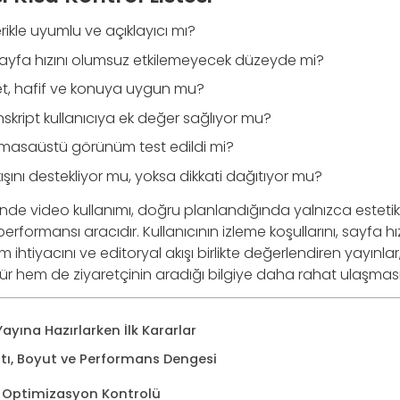
rikle uyumlu ve açıklayıcı mı?
yfa hızını olumsuz etkilemeyecek düzeyde mi?
et, hafif ve konuya uygun mu?
nskript kullanıcıya ek değer sağlıyor mu?
e masaüstü görünüm test edildi mi?
şını destekliyor mu, yoksa dikkati dağıtıyor mu?
inde video kullanımı, doğru planlandığında yalnızca estetik b
k performansı aracıdır. Kullanıcının izleme koşullarını, sayfa h
 ihtiyacını ve editoryal akışı birlikte değerlendiren yayınl
r hem de ziyaretçinin aradığı bilgiye daha rahat ulaşması
Yayına Hazırlarken İlk Kararlar
ı, Boyut ve Performans Dengesi
k Optimizasyon Kontrolü