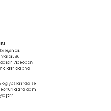
sı
ileşenidir.
malıdır. Bu
dalıdır. Videodan
nıcıların da ana
Blog yazılarında ise
videonun altına adım
aştırır.