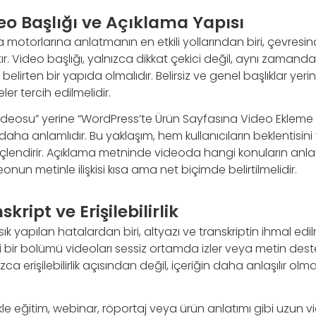
eo Başlığı ve Açıklama Yapısı
 motorlarına anlatmanın en etkili yollarından biri, çevresind
. Video başlığı, yalnızca dikkat çekici değil, aynı zamanda
irten bir yapıda olmalıdır. Belirsiz ve genel başlıklar yerine
ler tercih edilmelidir.
ideosu” yerine “WordPress’te Ürün Sayfasına Video Ekleme A
k daha anlamlıdır. Bu yaklaşım, hem kullanıcıların beklentisi
çlendirir. Açıklama metninde videoda hangi konuların anlatıl
nun metinle ilişkisi kısa ama net biçimde belirtilmelidir.
skript ve Erişilebilirlik
sık yapılan hatalardan biri, altyazı ve transkriptin ihmal edi
li bir bölümü videoları sessiz ortamda izler veya metin dest
ızca erişilebilirlik açısından değil, içeriğin daha anlaşılır ol
likle eğitim, webinar, röportaj veya ürün anlatımı gibi uzun 