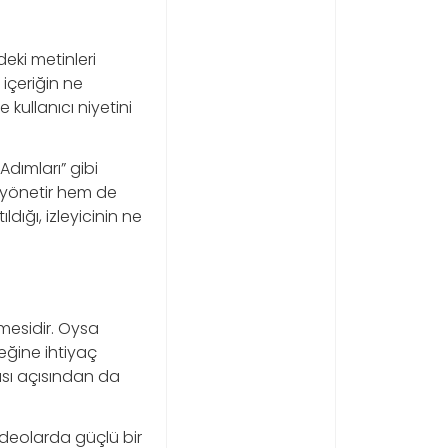
eki metinleri
 içeriğin ne
 kullanıcı niyetini
dımları” gibi
ni yönetir hem de
dığı, izleyicinin ne
lmesidir. Oysa
eğine ihtiyaç
ması açısından da
videolarda güçlü bir