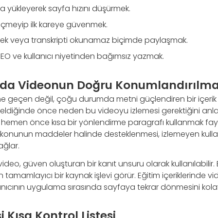
 yükleyerek sayfa hızını düşürmek.
eçmeyip ilk kareye güvenmek.
ek veya transkripti okunamaz biçimde paylaşmak.
SEO ve kullanıcı niyetinden bağımsız yazmak.
ında Videonun Doğru Konumlandırılma
e geçen değil, çoğu durumda metni güçlendiren bir içerik b
geldiğinde önce neden bu videoyu izlemesi gerektiğini anla
hemen önce kısa bir yönlendirme paragrafı kullanmak fay
n konunun maddeler halinde desteklenmesi, izlemeyen kulla
ağlar.
ideo, güven oluşturan bir kanıt unsuru olarak kullanılabilir. 
en tamamlayıcı bir kaynak işlevi görür. Eğitim içeriklerinde 
llanıcının uygulama sırasında sayfaya tekrar dönmesini kolayl
 Kısa Kontrol Listesi