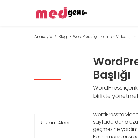
Anasayfa
Blog
WordPress İçerikleri İçin Video İşleme
WordPres
Başlığı
WordPress içerikle
birlikte yönetmek
WordPress’te video 
sayfada daha uzun 
Reklam Alanı
geçmesine yardımcı
Performans, erişileb