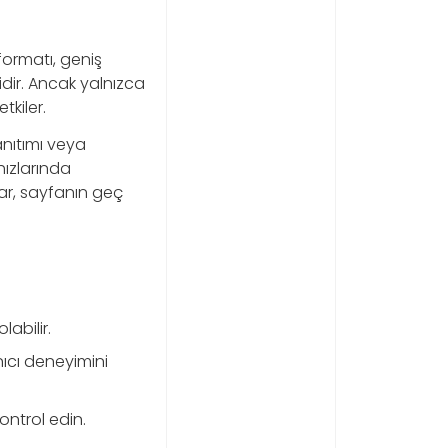
ormatı, geniş
idir. Ancak yalnızca
tkiler.
anıtımı veya
hızlarında
lar, sayfanın geç
abilir.
nıcı deneyimini
ontrol edin.