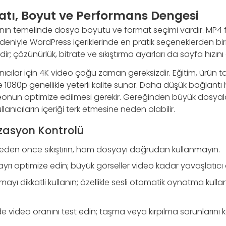
tı, Boyut ve Performans Dengesi
ın temelinde dosya boyutu ve format seçimi vardır. MP4 f
deniyle WordPress içeriklerinde en pratik seçeneklerden bir
ir; çözünürlük, bitrate ve sıkıştırma ayarları da sayfa hızını e
anıcılar için 4K video çoğu zaman gereksizdir. Eğitim, ürün t
de 1080p genellikle yeterli kalite sunar. Daha düşük bağlantı 
 videonun optimize edilmesi gerekir. Gereğinden büyük dosya
anıcıların içeriği terk etmesine neden olabilir.
zasyon Kontrolü
den önce sıkıştırın, ham dosyayı doğrudan kullanmayın.
yrı optimize edin; büyük görseller video kadar yavaşlatıcı ol
yı dikkatli kullanın; özellikle sesli otomatik oynatma kulla
video oranını test edin; taşma veya kırpılma sorunlarını k