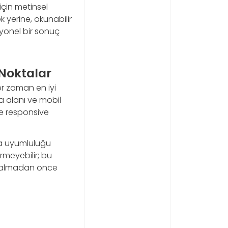
için metinsel
 yerine, okunabilir
syonel bir sonuç
 Noktalar
er zaman en iyi
a alanı ve mobil
ve responsive
ma uyumluluğu
irmeyebilir; bu
a almadan önce