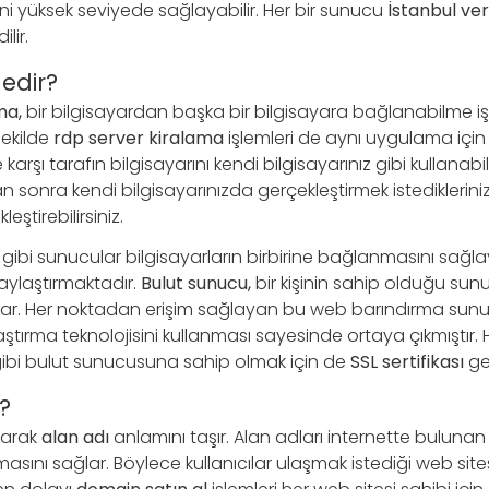
ğini yüksek seviyede sağlayabilir. Her bir sunucu
İstanbul ver
lir.
edir?
ma,
bir bilgisayardan başka bir bilgisayara bağlanabilme iş
şekilde
rdp server kiralama
işlemleri de aynı uygulama için
e karşı tarafın bilgisayarını kendi bilgisayarınız gibi kullanabili
n sonra kendi bilgisayarınızda gerçekleştirmek istediklerini
eştirebilirsiniz.
gibi sunucular bilgisayarların birbirine bağlanmasını sağlaya
laylaştırmaktadır.
Bulut sunucu,
bir kişinin sahip olduğu sunu
lar. Her noktadan erişim sağlayan bu web barındırma sunuc
ştırma teknolojisini kullanması sayesinde ortaya çıkmıştır. 
ibi bulut sunucusuna sahip olmak için de
SSL sertifikası
ger
?
larak
alan adı
anlamını taşır. Alan adları internette buluna
olmasını sağlar. Böylece kullanıcılar ulaşmak istediği web sit