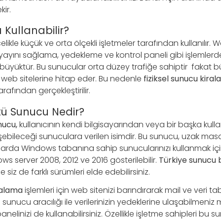
ir.
 Kullanabilir?
likle küçük ve orta ölçekli işletmeler tarafından kullanılır. W
ayını sağlama, yedekleme ve kontrol paneli gibi işlemlerde 
yüktür. Bu sunucular orta düzey trafiğe sahiptir fakat 
eb sitelerine hitap eder. Bu nedenle
fiziksel sunucu kira
rafından gerçekleştirilir.
ü Sunucu Nedir?
nucu,
kullanıcının kendi bilgisayarından veya bir başka kulla
şebileceği sunuculara verilen isimdir. Bu sunucu, uzak mas
arda Windows tabanına sahip sunucularınızı kullanmak için ge
s server 2008, 2012 ve 2016 gösterilebilir.
Türkiye sunucu 
 siz de farklı sürümleri elde edebilirsiniz.
ralama
işlemleri için web sitenizi barındırarak mail ve veri 
Bu sunucu aracılığı ile verilerinizin yedeklerine ulaşabilmeni
elinizi de kullanabilirsiniz. Özellikle işletme sahipleri bu