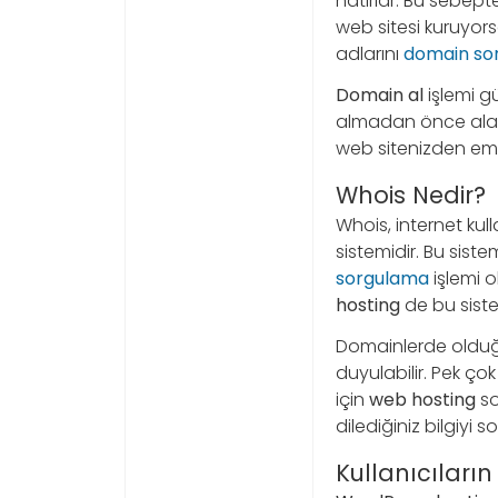
hatırlar. Bu sebep
web sitesi kuruyors
adlarını
domain so
Domain al
işlemi gü
almadan önce alan 
web sitenizden emi
Whois Nedir?
Whois, internet kull
sistemidir. Bu sist
sorgulama
işlemi o
hosting
de bu siste
Domainlerde olduğ
duyulabilir. Pek ço
için
web hosting
so
dilediğiniz bilgiyi s
Kullanıcıları