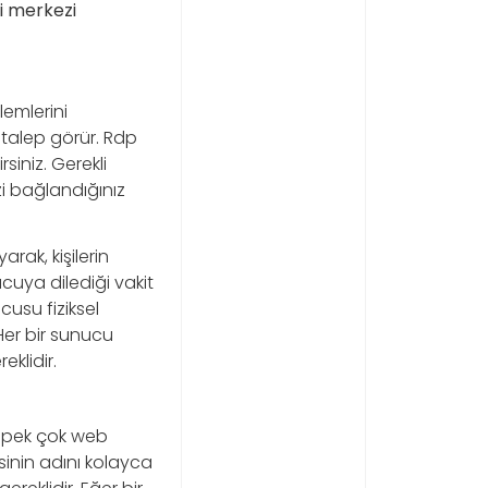
i merkezi
lemlerini
 talep görür. Rdp
rsiniz. Gerekli
zi bağlandığınız
rak, kişilerin
cuya dilediği vakit
usu fiziksel
Her bir sunucu
eklidir.
n pek çok web
esinin adını kolayca