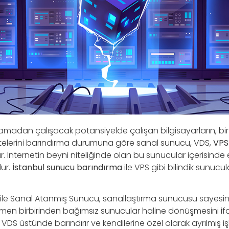
ramadan çalışacak potansiyelde çalışan bilgisayarların, bir 
telerini barındırma durumuna göre sanal sunucu, VDS,
VPS
ur. İnternetin beyni niteliğinde olan bu sunucular içerisinde 
ur.
İstanbul sunucu barındırma
ile VPS gibi bilindik sunucu
mı ile Sanal Atanmış Sunucu, sanallaştırma sunucusu sayesi
en birbirinden bağımsız sunucular haline dönüşmesini if
bir VDS üstünde barındırır ve kendilerine özel olarak ayrılmış i