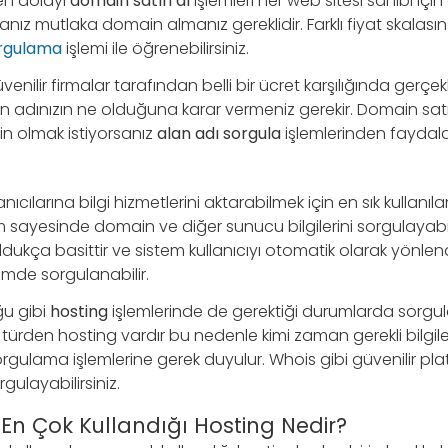
ten dolayı
domain satın al
işlemleri her web sitesi sahibi için 
anız mutlaka domain almanız gereklidir. Farklı fiyat skalas
rgulama
işlemi ile öğrenebilirsiniz.
venilir firmalar tarafından belli bir ücret karşılığında gerçe
adınızın ne olduğuna karar vermeniz gerekir. Domain satı
n olmak istiyorsanız
alan adı sorgula
işlemlerinden faydalan
anıcılarına bilgi hizmetlerini aktarabilmek için en sık kullanı
em sayesinde domain ve diğer sunucu bilgilerini sorgulayabili
ldukça basittir ve sistem kullanıcıyı otomatik olarak yönlend
mde sorgulanabilir.
u gibi
hosting
işlemlerinde de gerektiği durumlarda sorgul
k türden hosting vardır bu nedenle kimi zaman gerekli bilgile
rgulama işlemlerine gerek duyulur. Whois gibi güvenilir pl
orgulayabilirsiniz.
n En Çok Kullandığı Hosting Nedir?