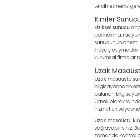
tercih etmeniz gerek
Kimler Sunucu
Fiziksel sunucu
önce
barındırma, radyo y
sunucunun önemi bü
ihtiyaç duymadan w
kurumsal firmalar ta
Uzak Masaüst
Uzak masaüstü su
bilgisayarından eri
bulunan bilgisayarl
Örnek olarak Window
hizmetleri sayesinde
Uzak masaüstü ki
sağlayabilirsiniz. 
zamanda kontrol pan