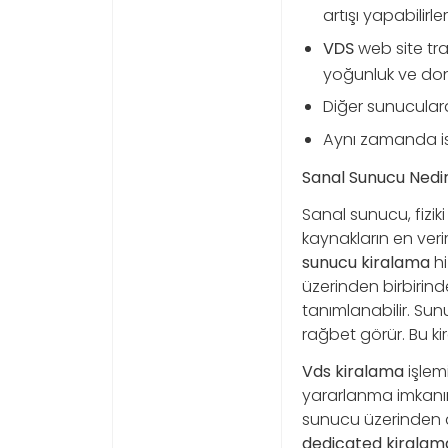
artışı yapabilirler
VDS
web site tr
yoğunluk ve do
Diğer sunucular
Aynı zamanda iste
Sanal Sunucu Nedi
Sanal sunucu, fizik
kaynakların en ver
sunucu kiralama
hi
üzerinden birbirind
tanımlanabilir. Su
rağbet görür. Bu kir
Vds kiralama
işlemi
yararlanma imkanınd
sunucu üzerinden da
dedicated kiralam