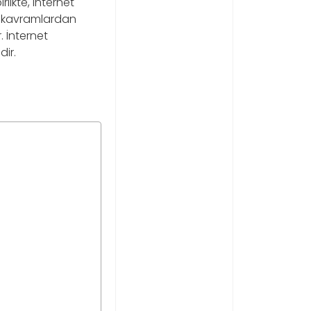
rlikte, internet
 kavramlardan
. İnternet
ir.