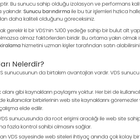
ptir. Bu sunucu sahip olduğu izolasyon ve performans kalit
 yakındır.
Sunucu barındırma
ile bu tür işlemleri hızlıca hal
dan daha kaliteli olduğunu göreceksiniz.
gerekir ki bir VDS’nin %100 yedeğe sahip bir bulut alt ya
lmazsa olmaz faktörlerden biridir. Bu ortama yakın olmak i
kiralama
hizmetini uzman kişiler tarafından satın alabilirsini
arı Nelerdir?
DS sunucusunun da birtakım avantajları vardır. VDS sunucu 
alanı gibi kaynakların paylaşımı yoktur. Her biri de kullanıcı
ede kullanıcılar birbirlerinin web site kaynaklarını göremezler
çalışma elde edilir.
VDS sunucusunda da root erişimi aracılığı ile web site sahi
 fazla kontrol sahibi olmasını sağlar.
lan VDS sayesinde web siteleri ihtiyaç anında çok kolay bir