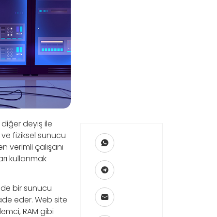
diğer deyiş ile
ve fiziksel sunucu
en verimli çalışanı
ları kullanmak
nde bir sunucu
ade eder. Web site
şlemci, RAM gibi