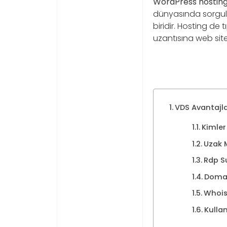
WordPress hostin
dünyasında sorgul
biridir. Hosting de 
uzantısına web site
VDS Avantajla
Kimler
Uzak 
Rdp S
Domai
Whois
Kullan