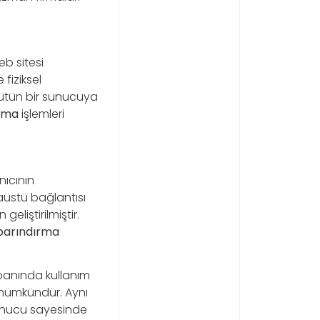
eb sitesi
fiziksel
bütün bir sunucuya
lama
işlemleri
nıcının
aüstü bağlantısı
liştirilmiştir.
barındırma
tabanında kullanım
z mümkündür. Aynı
 sunucu sayesinde