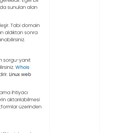
gereklidir. Eğer bir
ında sunulan alan
kleşir. Tabi domain
n aldıktan sonra
abilirsiniz.
lan sorgu-yanıt
rsiniz.
Whois
irir.
Linux web
ama ihtiyacı
rin aktarılabilmesi
atformlar üzerinden