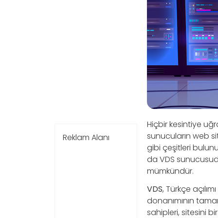
Hiçbir kesintiye uğ
sunucuların web si
Reklam Alanı
gibi çeşitleri bulun
da VDS sunucusud
mümkündür.
VDS
, Türkçe açılı
donanımının tamam
sahipleri, sitesini 