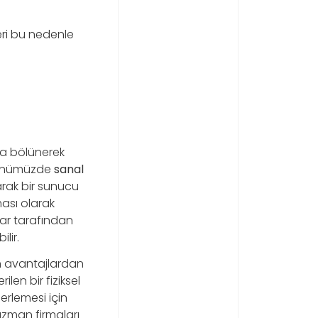
eri bu nedenle
uya bölünerek
 günümüzde
sanal
arak bir sunucu
ması olarak
lar tarafından
lir.
len avantajlardan
en bir fiziksel
erlemesi için
uzman firmaları