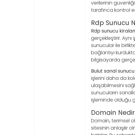
verilerinin güvenli
tarafınca kontrol edi
Rdp Sunucu N
Rdp sunucu kirala
gerçekleştirir. Aynı 
sunucular ile birlikt
bağlantıyı kurdukta
bilgisayarda gerçekl
Bulut sanal sunucu
işlerini daha da ko
ulaşabilmesini sağ
sunucuların sanalla
işleminde olduğu g
Domain Nedir
Domain
,
terimsel o
sitesinin anlaşılır 