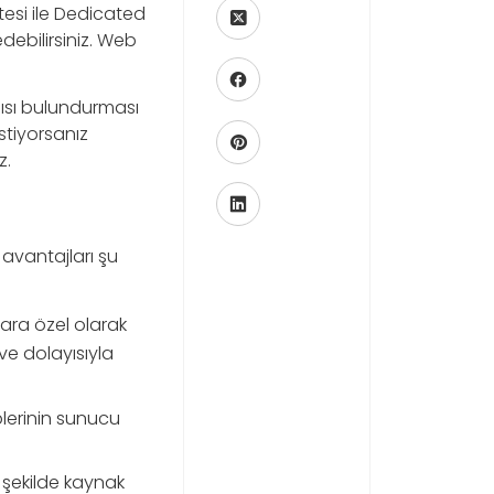
esi ile Dedicated
ledebilirsiniz. Web
pısı bulundurması
stiyorsanız
z.
avantajları şu
lara özel olarak
 ve dolayısıyla
plerinin sunucu
 şekilde kaynak