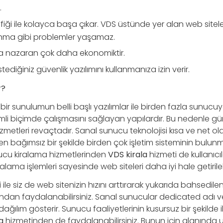
.
afiği ile kolayca başa çıkar. VDS üstünde yer alan web sitel
nma gibi problemler yaşamaz.
a nazaran çok daha ekonomiktir.
diğiniz güvenlik yazılımını kullanmanıza izin verir.
r?
i bir sunulumun belli başlı yazılımlar ile birden fazla sunuc
imli biçimde çalışmasını sağlayan yapılardır. Bu nedenle
zmetleri revaçtadır. Sanal sunucu teknolojisi kısa ve net ol
en bağımsız bir şekilde birden çok işletim sisteminin bulun
nucu kiralama hizmetlerinden
VDS kirala
hizmeti de kullanıcı
alama işlemleri sayesinde web siteleri daha iyi hale getirilebi
 ile siz de web sitenizin hızını arttırarak yukarıda bahsedi
an faydalanabilirsiniz. Sanal sunucular dedicated adı veril
ğılım gösterir. Sunucu faaliyetlerinin kusursuz bir şekilde il
a
hizmetinden de faydalanabilirsiniz. Bunun için alanında 