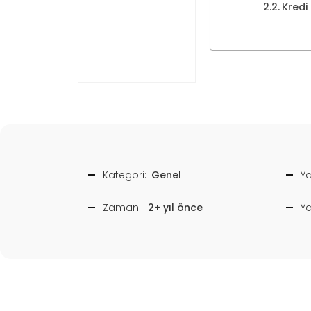
Kredi
Kategori:
Genel
Ya
Zaman:
2+ yıl önce
Y