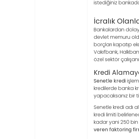
istediğiniz bankada
İcralık Olan
Bankalardan dolayı 
devlet memuru old
borçları kapatıp ek
Vakıfbank, Halkbank
özel sektör çalışan
Kredi Alamaya
Senetle kredi
işlem
kredilerde banka kr
yapacaksanız bir t
Senetle kredi adı a
kredi limiti belirle
kadar yani 250 bin
veren faktoring fi