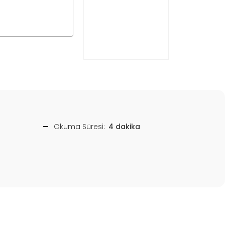
Okuma Süresi:
4 dakika