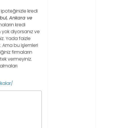
ipoteğinizle kredi
nbul, Ankara ve
maların kredi
m yok diyorsanız ve
z. Yada faizle
. Ama bu işlemleri
ğiniz firmaların
otek vermeyiniz.
almaları
kalar/