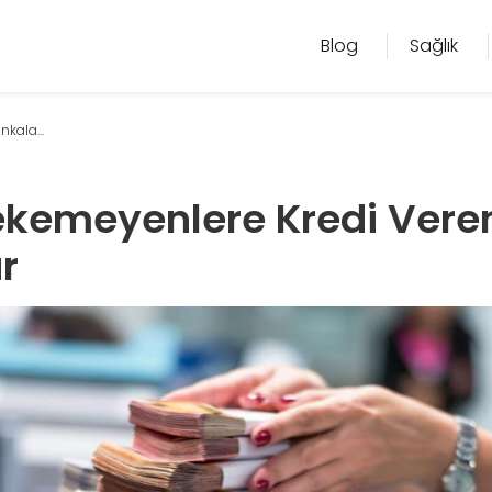
Blog
Sağlık
kala...
̧ekemeyenlere Kredi Vere
r