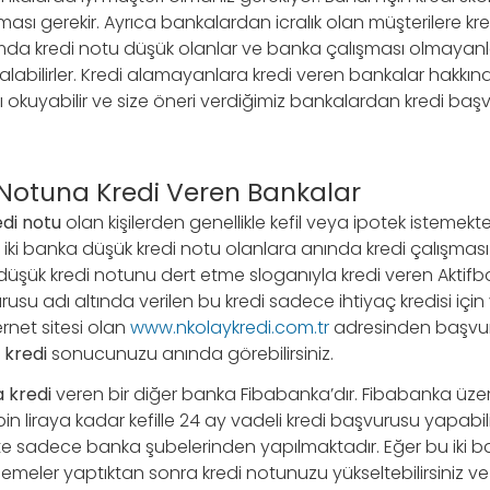
ası gerekir. Ayrıca bankalardan icralık olan müşterilere k
da kredi notu düşük olanlar ve banka çalışması olmayanl
labilirler. Kredi alamayanlara kredi veren bankalar hakkın
zı okuyabilir ve size öneri verdiğimiz bankalardan kredi baş
 Notuna Kredi Veren Bankalar
di notu
olan kişilerden genellikle kefil veya ipotek istemekt
iki banka düşük kredi notu olanlara anında kredi çalışmas
düşük kredi notunu dert etme sloganıyla kredi veren Aktifba
su adı altında verilen bu kredi sadece ihtiyaç kredisi için ve
ernet sitesi olan
www.nkolaykredi.com.tr
adresinden başvur
 kredi
sonucunuzu anında görebilirsiniz.
 kredi
veren bir diğer banka Fibabanka’dır. Fibabanka üze
 bin liraya kadar kefille 24 ay vadeli kredi başvurusu yapabili
rlikte sadece banka şubelerinden yapılmaktadır. Eğer bu iki
demeler yaptıktan sonra kredi notunuzu yükseltebilirsiniz ve