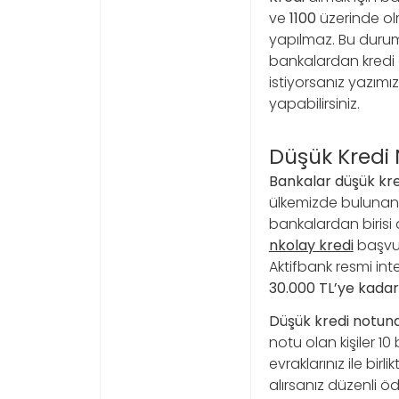
ve
1100
üzerinde olm
yapılmaz. Bu durum
bankalardan kredi a
istiyorsanız yazımı
yapabilirsiniz.
Düşük Kredi
Bankalar düşük kre
ülkemizde bulunan 
bankalardan birisi 
nkolay kredi
başvuru
Aktifbank resmi int
30.000 TL’ye kadar
Düşük kredi notuna
notu olan kişiler 10
evraklarınız ile bi
alırsanız düzenli ö