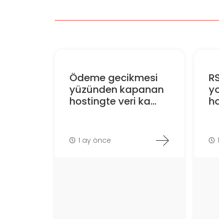
Ödeme gecikmesi
RS
yüzünden kapanan
y
hostingte veri ka...
ho
1 ay önce