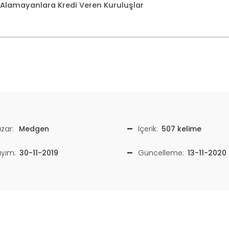
 Alamayanlara Kredi Veren Kuruluşlar
zar:
Medgen
İçerik:
507 kelime
ayım:
30-11-2019
Güncelleme:
13-11-2020