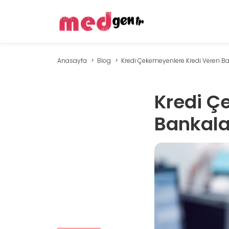
Anasayfa
Blog
Kredi Çekemeyenlere Kredi Veren Ban
Kredi C
Bankala