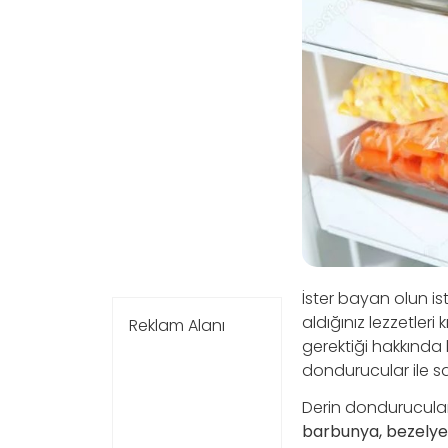
İster bayan olun ist
aldığınız lezzetler
Reklam Alanı
gerektiği hakkında b
dondurucular ile s
Derin dondurucuları
barbunya, bezelye g