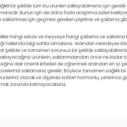
ağlıklı bir şekilde tüm bu ürünleri saklayabilmeniz için gerekli
manızdır. Bunun için de daha fazla araştırma sizleri bekliyo
saklanması için geçmesi gereken pişirilme ve şoklama gibi
celikle hangi sebze ve meyveye hangi şoklama ve saklama
i hakkında bilgi sahibi olmalısınız. Ardından neredeyse iste
ir şekilde ve tamamen sorunsuz bir şekilde saklayabilirsiniz
saklayacağınız ürünlerin, saklanmasından önce ne kadar 
ine dair önemli kriterleri de öğrenmeli ardından en iyi şe
elerinizi saklamanız gerekir. Böylece tamamen sağlıklı bir 
ürünleriniz olacak ve dışarıda satılan hormonlu, yeterince
lmak zorunda kalmayacaksınız.