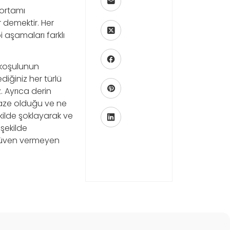
 ortamı
r demektir. Her
 aşamaları farklı
 koşulunun
diğiniz her türlü
. Ayrıca derin
taze olduğu ve ne
kilde şoklayarak ve
şekilde
 güven vermeyen