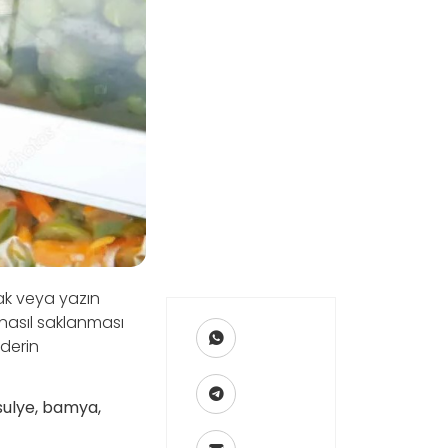
mak veya yazın
 nasıl saklanması
 derin
asulye, bamya,