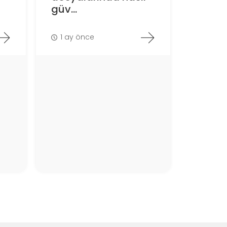
güv...
1 ay önce