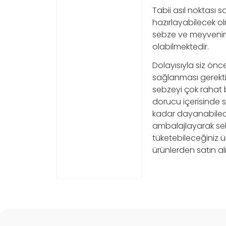
Tabii asıl noktası s
hazırlayabilecek ol
sebze ve meyvenin 
olabilmektedir.
Dolayısıyla siz ön
sağlanması gerektiğ
sebzeyi çok rahat b
dorucu içerisinde 
kadar dayanabileceğ
ambalajlayarak sebz
tüketebileceğiniz 
ürünlerden satın a