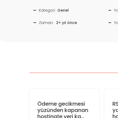
Kategori:
Genel
Ya
Zaman:
2+ yıl önce
Y
Ödeme gecikmesi
RS
yüzünden kapanan
y
hostingte veri ka...
ho