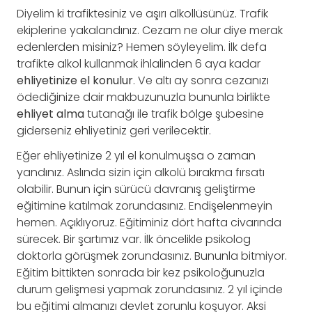
Diyelim ki trafiktesiniz ve aşırı alkollüsünüz. Trafik
ekiplerine yakalandınız. Cezam ne olur diye merak
edenlerden misiniz? Hemen söyleyelim. İlk defa
trafikte alkol kullanmak ihlalinden 6 aya kadar
ehliyetinize el konulur
. Ve altı ay sonra cezanızı
ödediğinize dair makbuzunuzla bununla birlikte
ehliyet alma
tutanağı ile trafik bölge şubesine
giderseniz ehliyetiniz geri verilecektir.
Eğer ehliyetinize 2 yıl el konulmuşsa o zaman
yandınız. Aslında sizin için alkolü bırakma fırsatı
olabilir. Bunun için sürücü davranış geliştirme
eğitimine katılmak zorundasınız. Endişelenmeyin
hemen. Açıklıyoruz. Eğitiminiz dört hafta civarında
sürecek. Bir şartımız var. İlk öncelikle psikolog
doktorla görüşmek zorundasınız. Bununla bitmiyor.
Eğitim bittikten sonrada bir kez psikoloğunuzla
durum gelişmesi yapmak zorundasınız. 2 yıl içinde
bu eğitimi almanızı devlet zorunlu koşuyor. Aksi